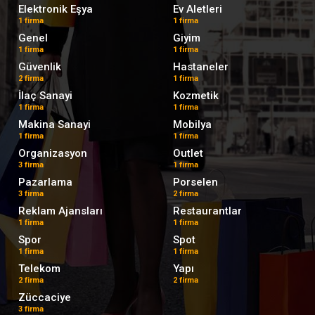
Elektronik Eşya
Ev Aletleri
1 firma
1 firma
Genel
Giyim
1 firma
1 firma
Güvenlik
Hastaneler
2 firma
1 firma
İlaç Sanayi
Kozmetik
1 firma
1 firma
Makina Sanayi
Mobilya
1 firma
1 firma
Organizasyon
Outlet
3 firma
1 firma
Pazarlama
Porselen
3 firma
2 firma
Reklam Ajansları
Restaurantlar
1 firma
1 firma
Spor
Spot
1 firma
1 firma
Telekom
Yapı
2 firma
2 firma
Züccaciye
3 firma