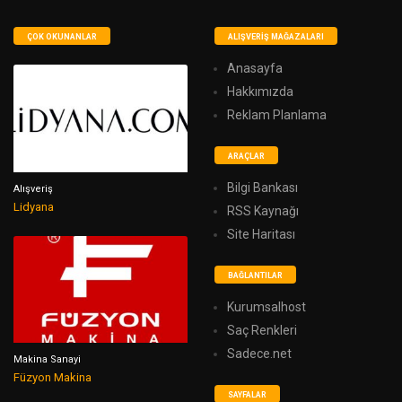
ÇOK OKUNANLAR
ALIŞVERIŞ MAĞAZALARI
Anasayfa
Hakkımızda
Reklam Planlama
ARAÇLAR
Bilgi Bankası
Alışveriş
Lidyana
RSS Kaynağı
Site Haritası
BAĞLANTILAR
Kurumsalhost
Saç Renkleri
Sadece.net
Makina Sanayi
Füzyon Makina
SAYFALAR