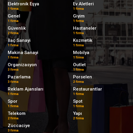
Elektronik Eşya
Ev Aletleri
1 firma
1 firma
Genel
Giyim
1 firma
1 firma
Güvenlik
Hastaneler
2 firma
1 firma
İlaç Sanayi
Kozmetik
1 firma
1 firma
Makina Sanayi
Mobilya
1 firma
1 firma
Organizasyon
Outlet
3 firma
1 firma
Pazarlama
Porselen
3 firma
2 firma
Reklam Ajansları
Restaurantlar
1 firma
1 firma
Spor
Spot
1 firma
1 firma
Telekom
Yapı
2 firma
2 firma
Züccaciye
3 firma