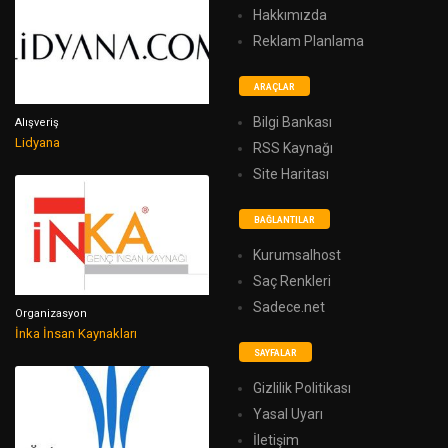
Hakkımızda
Reklam Planlama
ARAÇLAR
Bilgi Bankası
Alışveriş
Lidyana
RSS Kaynağı
Site Haritası
BAĞLANTILAR
Kurumsalhost
Saç Renkleri
Sadece.net
Organizasyon
İnka İnsan Kaynakları
SAYFALAR
Gizlilik Politikası
Yasal Uyarı
İletişim