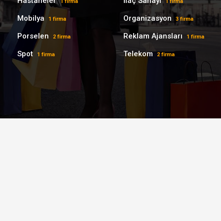
Hastaneler
İlaç Sanayi
1 firma
1 firma
Mobilya
Organizasyon
1 firma
3 firma
Porselen
Reklam Ajansları
2 firma
1 firma
Spot
Telekom
1 firma
2 firma