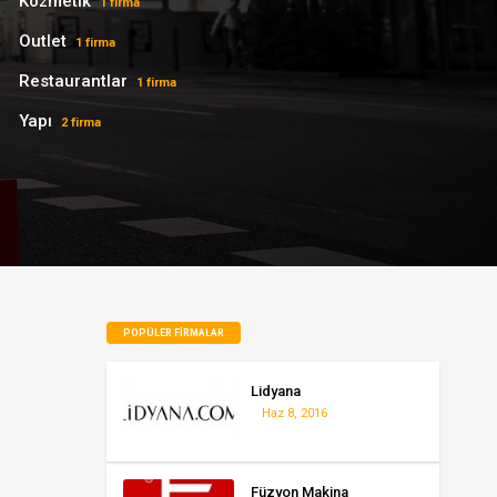
Kozmetik
1 firma
Outlet
1 firma
Restaurantlar
1 firma
Yapı
2 firma
POPÜLER FIRMALAR
Lidyana
Haz 8, 2016
Füzyon Makina