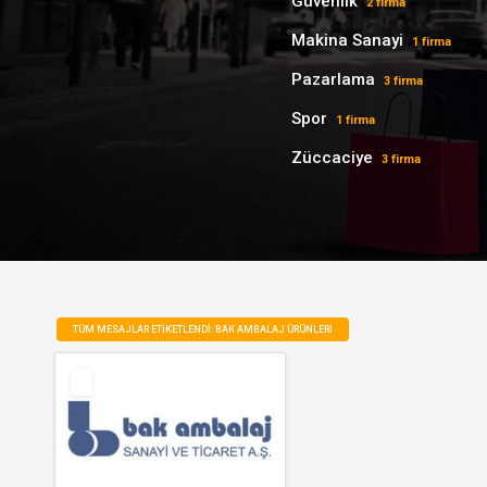
Güvenlik
2 firma
Makina Sanayi
1 firma
Pazarlama
3 firma
Spor
1 firma
Züccaciye
3 firma
TÜM MESAJLAR ETIKETLENDI: BAK AMBALAJ ÜRÜNLERI