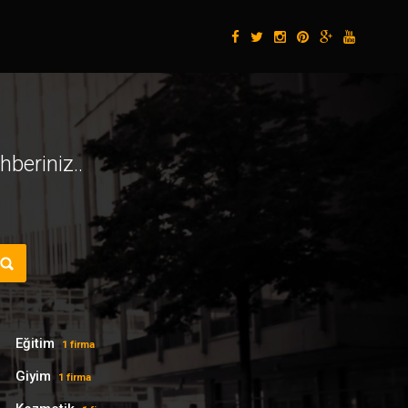
beriniz..
Eğitim
1 firma
Giyim
1 firma