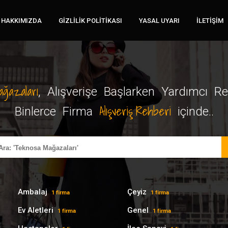
HAKKIMIZDA
GIZLILIK POLITIKASI
YASAL UYARI
İLETIŞIM
Mağazaları
, Alışverişe Başlarken Yardımcı Reh
Alışveriş Rehberi
Binlerce Firma
içinde..
Ambalaj
Çeyiz
1 firma
1 firma
Ev Aletleri
Genel
1 firma
1 firma